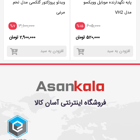
پایه نگهدارنده موبایل وویکسو
ویدئو پروژکتور گلکسی مدل تخم
مدل VH2
مرغی
3,100,000
605,000
%7
%15
520,000 تومان
2,900,000 تومان
افزودن به سبد
افزودن به سبد
فروشگاه اینترنتی آسان کالا