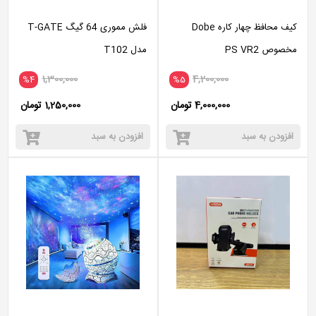
کیف محافظ چهار کاره Dobe
فلش مموری 64 گیگ T-GATE
مخصوص PS VR2
مدل T102
1,300,000
4,200,000
%4
%5
4,000,000 تومان
1,250,000 تومان
افزودن به سبد
افزودن به سبد