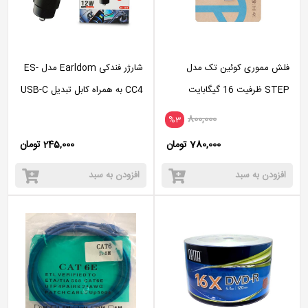
فلش مموری کوئین تک مدل
شارژر فندکی Earldom مدل ES-
STEP ظرفیت 16 گیگابایت
CC4 به همراه کابل تبدیل USB-C
/microUSB
800,000
%3
780,000 تومان
245,000 تومان
افزودن به سبد
افزودن به سبد