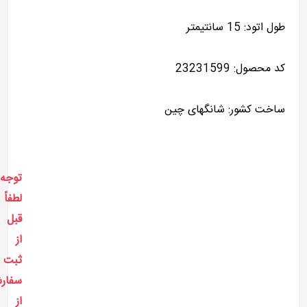
طول اتود: 15 سانتیمتر
کد محصول: 23231599
ساخت کشور: شانگهای چین
توجه!
لطفاً
قبل
از
ثبت
سفار
از