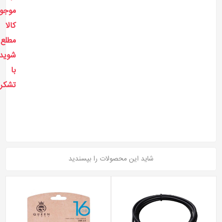
موجو
کالا
مطلع
شوید!
با
تشکر
شاید این محصولات را بپسندید