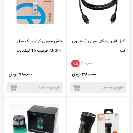
کابل فایبر اپتیکال صوتی 3 متر وی
فلش مموری کوئین تک مدل
نت
ANGLE ظرفیت 16 گیگابایت
400,000
%5
380,000 تومان
780,000 تومان
افزودن به سبد
افزودن به سبد