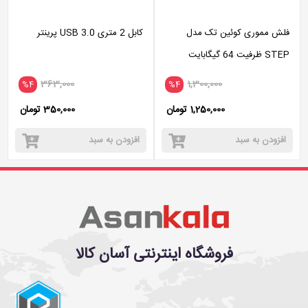
فلش مموری کوئین تک مدل
کابل 2 متری USB 3.0 پرینتر
STEP ظرفیت 64 گیگابایت
363,000
1,300,000
%4
%4
1,250,000 تومان
350,000 تومان
افزودن به سبد
افزودن به سبد
فروشگاه اینترنتی آسان کالا