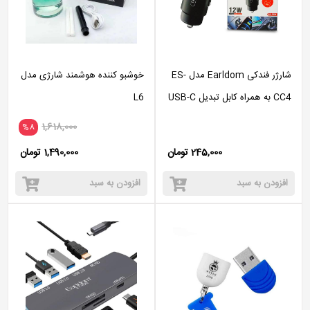
شارژر فندکی Earldom مدل ES-
خوشبو کننده هوشمند شارژی مدل
CC4 به همراه کابل تبدیل USB-C
L6
/microUSB
1,618,000
%8
245,000 تومان
1,490,000 تومان
افزودن به سبد
افزودن به سبد