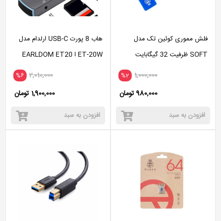
فلش مموری کوئین تک مدل
هاب 8 پورت USB-C ارلدام مدل
SOFT ظرفیت 32 گیگابایت
ET-20W ا EARLDOM ET20
2,010,000
1,000,000
%6
%2
980,000 تومان
1,900,000 تومان
افزودن به سبد
افزودن به سبد