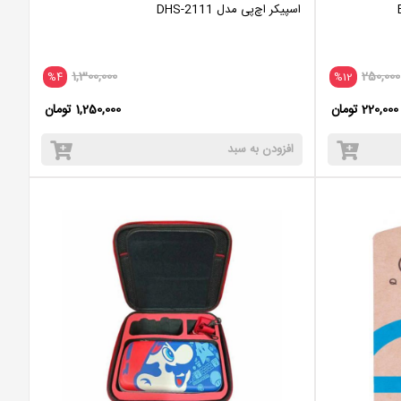
اسپیکر اچ‌پی مدل DHS-2111
1,300,000
250,000
%4
%12
220,000 تومان
1,250,000 تومان
افزودن به سبد