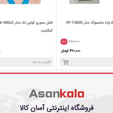
شارژر دیواری 25 وات سامسونگ مدل EP-TA800
گیگابایت
450,000
%7
420,000 تومان
0
افزودن به سبد
فروشگاه اینترنتی آسان کالا