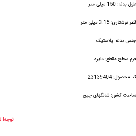
ول بدنه: 150 میلی متر
طر نوشتاری: 3.15 میلی متر
نس بدنه: پلاستیک
رم سطح مقطع: دایره
د محصول: 23139404
اخت کشور: شانگهای چین
توجه! ل