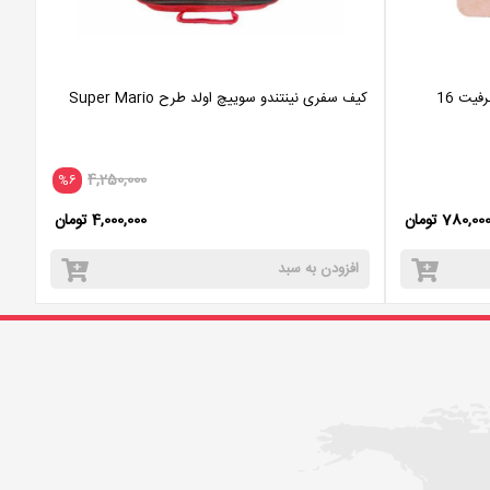
فلش مموری کوئین تک مدل ANGLE ظرفیت 16
کیف سفری نینتندو سوییچ اولد طرح Super Mario
4,250,000
%6
780,00 تومان
4,000,000 تومان
افزودن به سبد