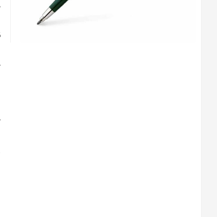
ط
ق
ج
ف
ک
س