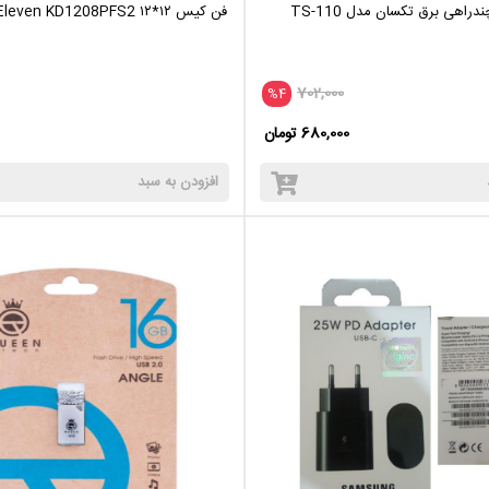
دراهی برق تکسان مدل TS-110
فن کیس ۱۲*۱۲ Eleven KD1208PFS2
702,000
%4
680,000 تومان
افزودن به سبد