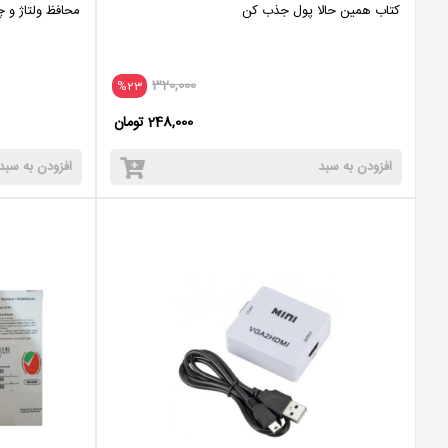
کتاب همین حالا پول جذب کن
محافظ ولتاژ و چن
320,000
%23
248,000 تومان
افزودن به سبد
افزودن به سبد