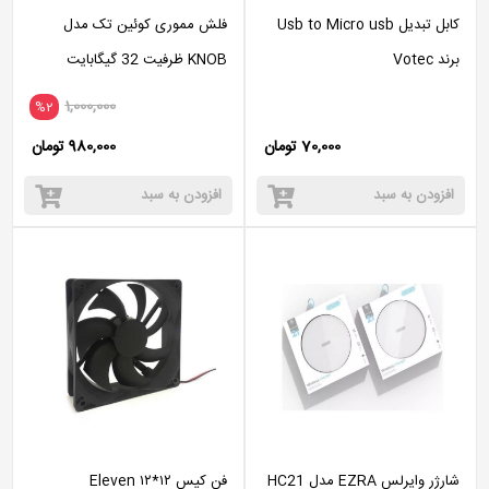
کابل تبدیل Usb to Micro usb
فلش مموری کوئین تک مدل
برند Votec
KNOB ظرفیت 32 گیگابایت
1,000,000
%2
70,000 تومان
980,000 تومان
افزودن به سبد
افزودن به سبد
شارژر وایرلس EZRA مدل HC21
فن کیس ۱۲*۱۲ Eleven