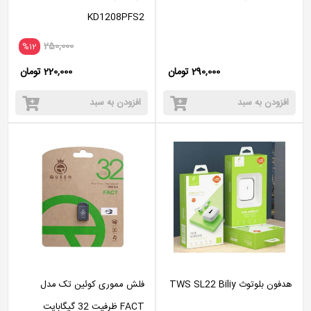
KD1208PFS2
250,000
%12
290,000 تومان
220,000 تومان
افزودن به سبد
افزودن به سبد
هدفون بلوتوث TWS SL22 Biliy
فلش مموری کوئین تک مدل
FACT ظرفیت 32 گیگابایت