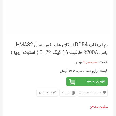
رم لپ تاپ DDR4 اسکای هاینیکس مدل HMA82
باس 3200A ظرفیت 16 گیگ CL22 ( استوک اروپا )
قیمت:
16,000,000
تومان
قیمت برای شما: 15,500,000 تومان
افزودن به سبد
افزودن به علاقه مندی
کپی لینک
اشتراک گذاری
مشخصات: