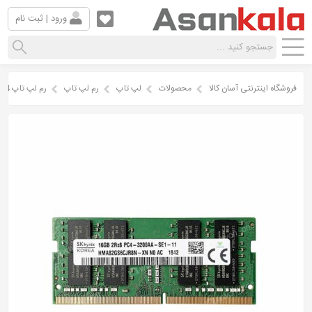
ورود | ثبت نام
فروشگاه اینترنتی آسان کالا
محصولات
لپ تاپ
رم لپ تاپ
رم لپ تاپ DDR4 اسکای هاینیکس مدل HMA82 باس 3200A ظرفیت 16 گیگ CL22 ( استوک اروپا )