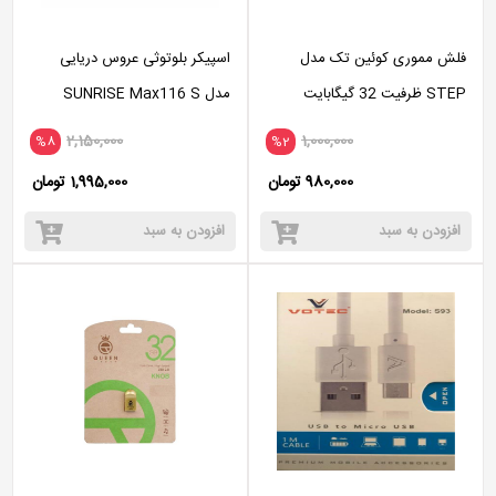
فلش مموری کوئین تک مدل
اسپیکر بلوتوثی عروس دریایی
STEP ظرفیت 32 گیگابایت
مدل SUNRISE Max116 S
2,150,000
1,000,000
%8
%2
980,000 تومان
1,995,000 تومان
افزودن به سبد
افزودن به سبد