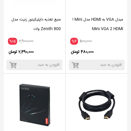
مبدل VGA به HDMI مدل Mini ا
منبع تغذیه داپلیکیتور زنیت مدل
Mini VGA 2 HDMI
Zenith 800 وات
2,900,000
500,000
%15
%4
480,000 تومان
2,490,000 تومان
افزودن به سبد
افزودن به سبد