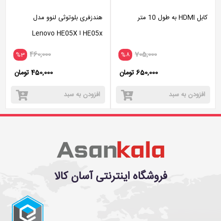
کابل HDMI به طول 10 متر
هندزفری بلوتوثی لنوو مدل
HE05x ا Lenovo HE05X
Wireless Headset
460,000
705,000
%3
%8
650,000 تومان
450,000 تومان
افزودن به سبد
افزودن به سبد
فروشگاه اینترنتی آسان کالا