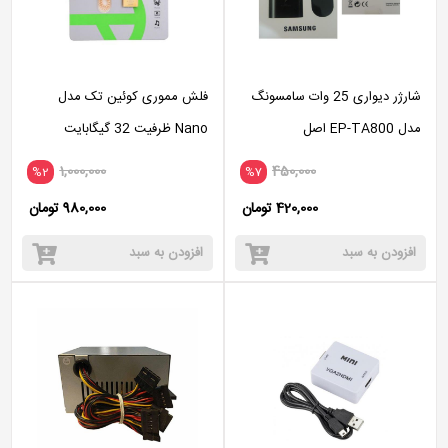
شارژر دیواری 25 وات سامسونگ
فلش مموری کوئین تک مدل
مدل EP-TA800 اصل
Nano ظرفیت 32 گیگابایت
1,000,000
450,000
%2
%7
420,000 تومان
980,000 تومان
افزودن به سبد
افزودن به سبد