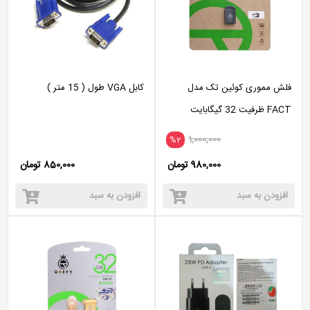
فلش مموری کوئین تک مدل
کابل VGA طول ( 15 متر )
FACT ظرفیت 32 گیگابایت
1,000,000
%2
980,000 تومان
850,000 تومان
افزودن به سبد
افزودن به سبد