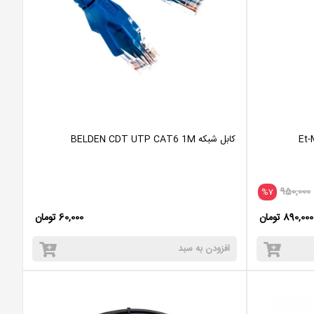
کابل شبکه BELDEN CDT UTP CAT6 1M
950,000
%7
890,000 تومان
60,000 تومان
افزودن به سبد