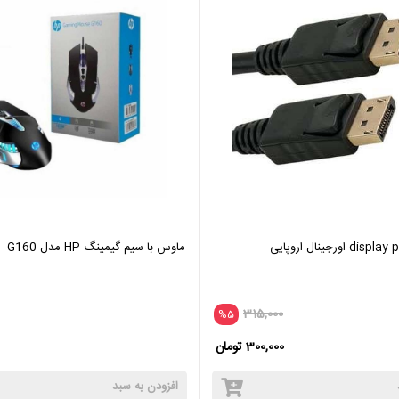
ماوس با سیم گیمینگ HP مدل G160
315,000
%5
300,000 تومان
افزودن به سبد