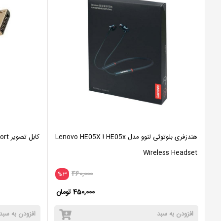
هندزفری بلوتوثی لنوو مدل HE05x ا Lenovo HE05X
کابل تصویر display port اورجینال اروپایی
Wireless Headset
460,000
%3
450,000 تومان
افزودن به سبد
افزودن به سبد