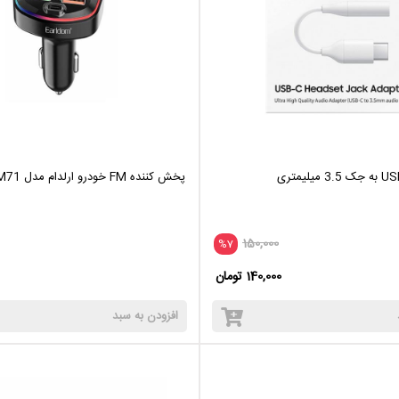
پخش کننده FM خودرو ارلدام مدل Et-M71
150,000
%7
140,000 تومان
افزودن به سبد