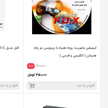
انیمیشن ماموریت روباه همراه با زیرنویس دو زبانه
کابل تبدیل USB-C به جک 3.5 میلیمتری
همزمان ( انگلیسی و فارسی )
400,000
%13
350,000 تومان
افزودن به سبد
افزودن به سبد