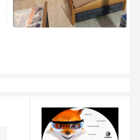
ا
ا
خ
ت