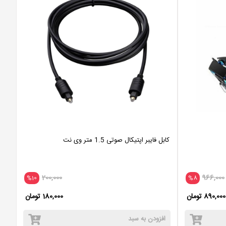
کابل فایبر اپتیکال صوتی 1.5 متر وی نت
200,000
966,000
%10
%8
890,000 تومان
180,000 تومان
افزودن به سبد