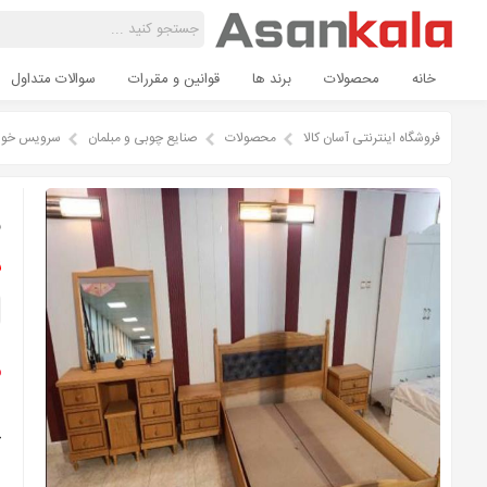
خانه
محصولات
برند ها
قوانین و مقررات
سوالات متداول
فروشگاه اینترنتی آسان کالا
محصولات
صنایع چوبی و مبلمان
سرویس خوا
س
ن
م
ج