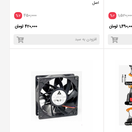
اصل
450,000
1,520,00
%7
%2
1,490,0 تومان
420,000 تومان
افزودن به سبد