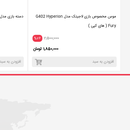
موس مخصوص بازی لاجیتک مدل G402 Hyperion
دسته بازی مدل Dual Shock 4 مخصوص 4
Fury ( های کپی )
2,500,000
%26
1,850,000 تومان
افزودن به سبد
افزودن به سبد