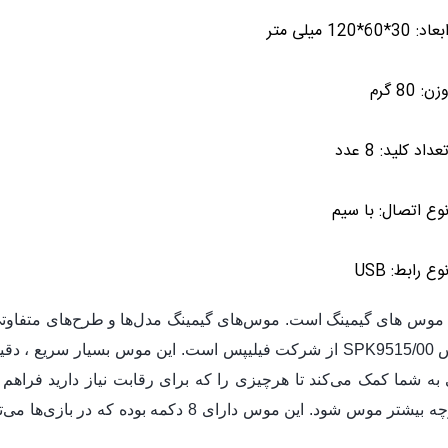
بعاد: 30*60*120 میلی متر
زن: 80 گرم
عداد کلید: 8 عدد
وع اتصال: با سیم
وع رابط: USB
 موس‌ های گیمینگ است. موس‌های گیمینگ مدل‌ها و طرح‌های متفاوتی دار
داشت. یکی از موس‌ های مخصوص بازی موجود در بازار، ماوس SPK9515/00 از شرکت فیلیپ
رنگ‌های مختلف را دارد. این تغییر رنگ می‌تواند باعث زیبایی