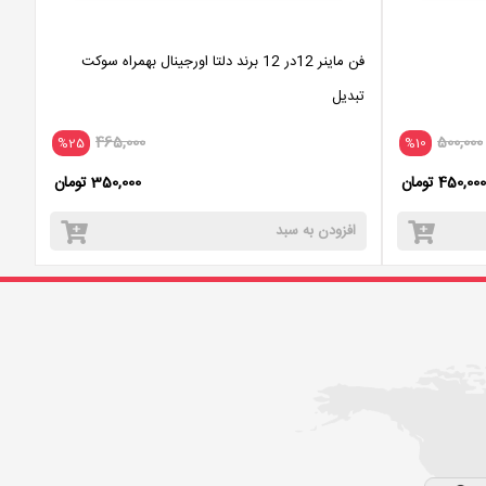
فن ماینر 12در 12 برند دلتا اورجینال بهمراه سوکت
تبدیل
465,000
500,000
%25
%10
450,000 تومان
350,000 تومان
افزودن به سبد