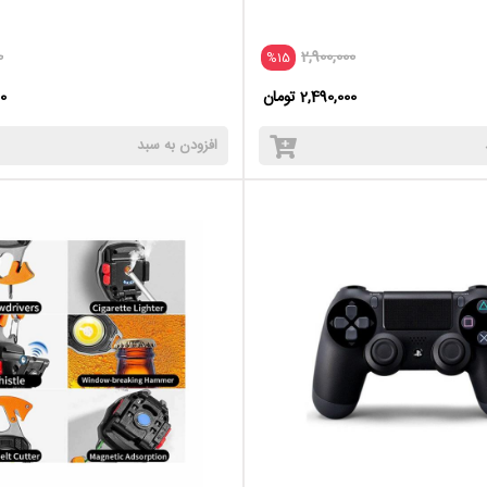
0
2,900,000
%15
2,490,000 تومان
00
افزودن به سبد