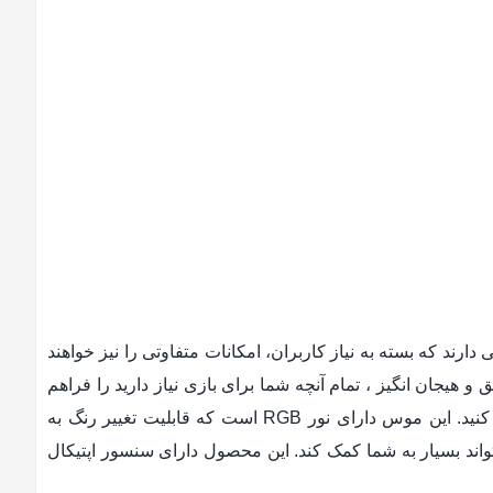
ند که بسته به نیاز کاربران، امکانات متفاوتی را نیز خواهند
س است. این موس بسیار سریع ، دقیق و هیجان انگیز ، تمام آنچه شما برای بازی نیاز دارید را فراهم
می‌کند. موس فیلیپس مدل SPK9515/00 با دقت بسیار بالایی به شما کمک می‌کند تا هرچیزی را که برای رقابت نیاز دارید فراهم کنید. این موس دارای نور RGB است که قابلیت تغییر رنگ به
 هرچه بیشتر موس شود. این موس دارای 8 دکمه بوده که در بازی‌ها می‌تواند بسیار به شما کمک کند. این محصول دارای سنسور اپتیکال