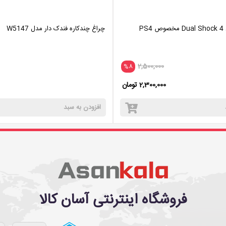
PS
چراغ چندکاره فندک دار مدل W5147
2,500,000
%8
2,300,000 تومان
افزودن به سبد
فروشگاه اینترنتی آسان کالا