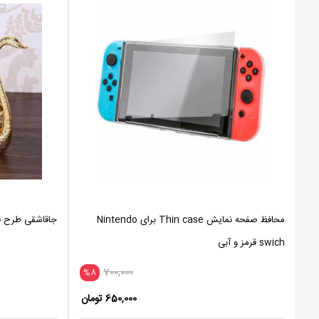
محافظ صفحه نمایش Thin case برای Nintendo
جاقاشقی طرح ق
swich قرمز و آبی
700,000
%8
650,000 تومان