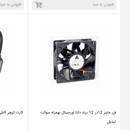
افزودن به سبد
افزودن به سبد
فن ماینر 12در 12 برند دلتا اورجینال بهمراه سوکت
کارت کپچر کابلی HDMI TYPE-C + USB3 پک 
تبدیل