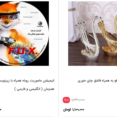
و به همراه قاشق چای خوری
انیمیشن ماموریت روباه همراه با زیرنویس
همزمان ( انگلیسی و فارسی )
1,230,000
%11
1,100,000 تومان
00