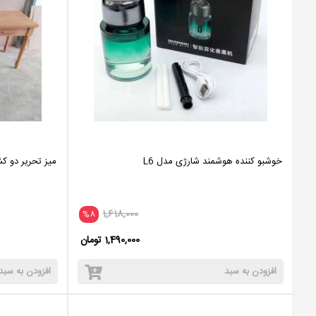
خوشبو کننده هوشمند شارژی مدل L6
میز تحریر دو ک
1,618,000
%8
1,490,000 تومان
افزودن به سبد
افزودن به سبد