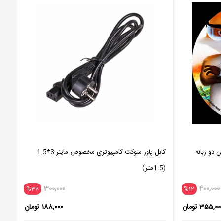
 دو زبانه
کابل پاور سوکت کامپیوتری مخصوص ماینر 3*1.5
(1.5متر)
300,000
400,000
%38
%12
355,0 تومان
188,000 تومان