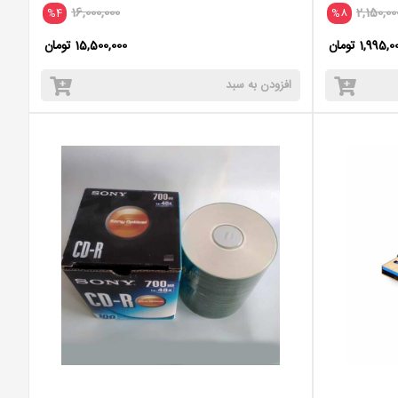
16,000,000
2,150,00
%4
%8
1,995, تومان
15,500,000 تومان
افزودن به سبد