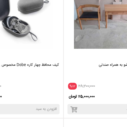
شو به همراه صندلی
کیف محافظ چهار کاره Dobe مخصوص PS VR2
0
28,200,000
%12
25,000,000 تومان
00
افزودن به سبد