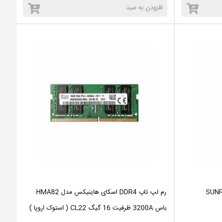
افزودن به سبد
روس دریایی مدل SUNRISE
رم لپ تاپ DDR4 اسکای هاینیکس مدل HMA82
باس 3200A ظرفیت 16 گیگ CL22 ( استوک اروپا )