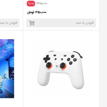
465,000
%25
350,000 تومان
افزودن به سبد
افزودن به سبد