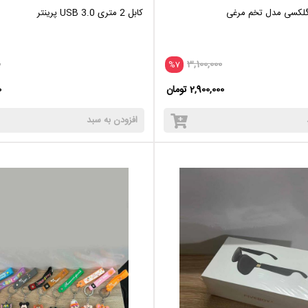
 گلکسی مدل تخم مرغی
کابل 2 متری USB 3.0 پرینتر
0
3,100,000
%7
2,900,000 تومان
0
افزودن به سبد