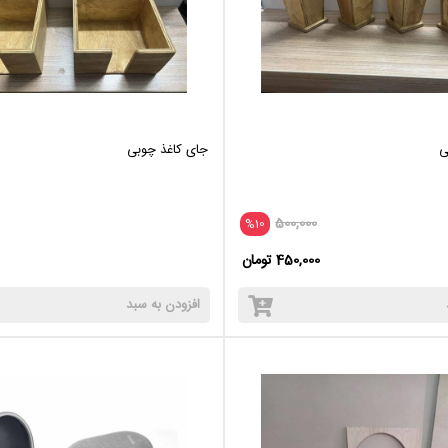
ی
جای کاغذ چوبی
500,000
%10
450,000 تومان
افزودن به سبد