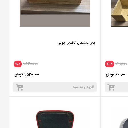
جای دستمال کاغذی چوبی
1,640,000
710,000
%8
%16
600,000 تومان
1,520,000 تومان
افزودن به سبد