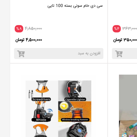
سی دی خام سونی بسته 100 تایی
4,850,000
363,00
%8
%4
350,00 تومان
4,500,000 تومان
افزودن به سبد