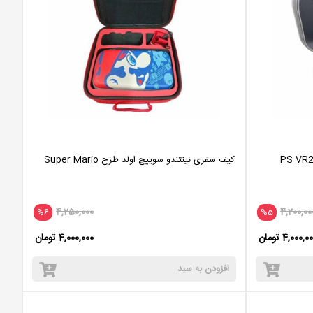
کیف سفری نینتندو سوییچ اولد طرح Super Mario
4,250,000
4,200,00
%6
%5
4,000,0 تومان
4,000,000 تومان
افزودن به سبد