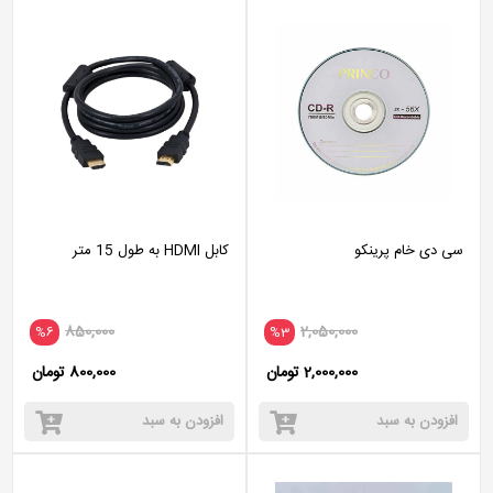
سی دی خام پرینکو
کابل HDMI به طول 15 متر
850,000
2,050,000
%6
%3
2,000,000 تومان
800,000 تومان
افزودن به سبد
افزودن به سبد