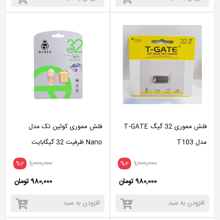
فلش مموری 32 گیگ T-GATE
فلش مموری کوئین تک مدل
مدل T103
Nano ظرفیت 32 گیگابایت
1,000,000
1,000,000
%2
%2
980,000 تومان
980,000 تومان
افزودن به سبد
افزودن به سبد