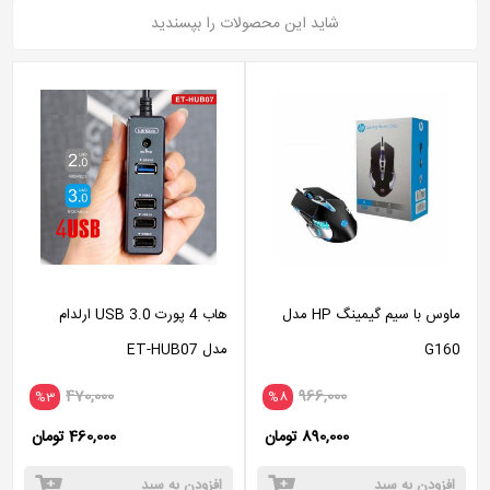
شاید این محصولات را بپسندید
ماوس با سیم گیمینگ HP مدل
هاب 4 پورت USB 3.0 ارلدام
G160
مدل ET-HUB07
470,000
966,000
%3
%8
890,000 تومان
460,000 تومان
افزودن به سبد
افزودن به سبد