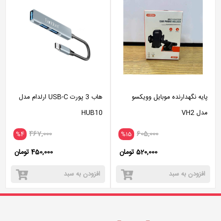
پایه نگهدارنده موبایل وویکسو
هاب 3 پورت USB-C ارلدام مدل
مدل VH2
HUB10
467,000
605,000
%4
%15
520,000 تومان
450,000 تومان
افزودن به سبد
افزودن به سبد