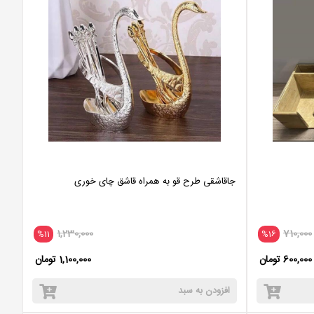
جاقاشقی طرح قو به همراه قاشق چای خوری
1,230,000
710,000
%11
%16
600,000 تومان
1,100,000 تومان
افزودن به سبد