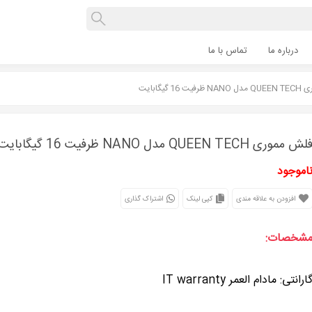
درباره ما
تماس با ما
16 گیگابایت
لش مموری QUEEN TECH مدل NANO ظرفیت 16 گیگابایت
اموجود
افزودن به علاقه مندی
کپی لینک
اشتراک گذاری
شخصات:
ارانتی: مادام العمر IT warranty