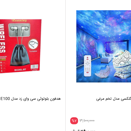
 گلکسی مدل تخم مرغی
هدفون بلوتوثی سی وای زد مدل E100
3,100,000
%7