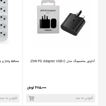
آداپتور سامسونگ مدل 25W PD Adapter USB-C
محافظ ولتاژ و چن
485,000 تومان
افزودن به سبد
افزودن به سبد