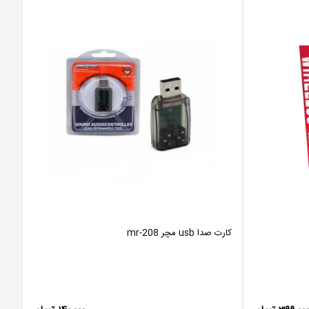
کارت صدا usb مچر mr-208