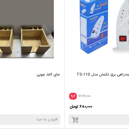
دراهی برق تکسان مدل TS-110
جای کاغذ چوبی
702,000
%4
680,000 تومان
افزودن به سبد