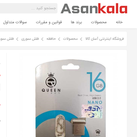
خانه
محصولات
برند ها
قوانین و مقررات
سوالات متداول
فروشگاه اینترنتی آسان کالا
محصولات
حافظه
فلش مموری
فلش مموری QUEEN TECH مدل NANO ظرفیت 
ف
ن
م
گ