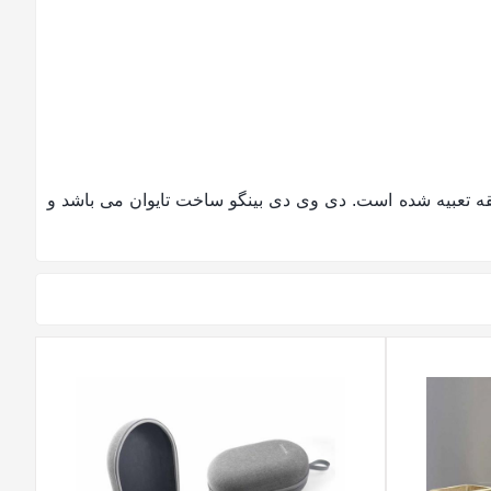
 کاری شبیه DVD پرینکو می باشد چه از نظر طراحی و چه از نظر کیفیت کیک باکس 50 عددی که در هر کارتن 600 حلقه تعبیه شده است. دی وی دی بینگو ساخت تایوان می باشد و