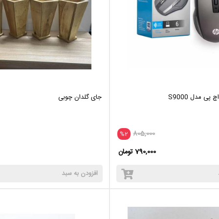
ی مدل S9000
جای گلدان چوبی
805,000
%2
790,000 تومان
افزودن به سبد