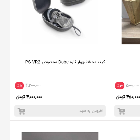
کیف محافظ چهار کاره Dobe مخصوص PS VR2
4,200,000
500,000
%5
%10
450,000 تومان
4,000,000 تومان
افزودن به سبد