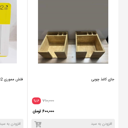
جای کاغذ چوبی
فلش مموری 32 گیگ T-GATE مدل T103
710,000
%16
600,000 تومان
افزودن به سبد
افزودن به سبد