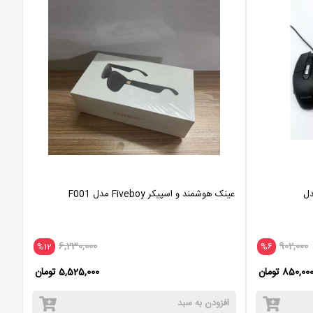
دل
عینک هوشمند و اسپیکر Fiveboy مدل F001
6,230,000
902,000
%12
%6
850,00 تومان
5,525,000 تومان
افزودن به سبد