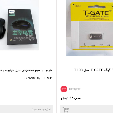
ماوس با سیم مخصوص بازی فیلیپس م
SPK9515/00 RGB
1,000,000
%2
980,000 تومان
0
افزودن به سبد