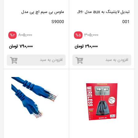
تبدیل لایتنینگ به aux مدل JH-
ماوس بی سیم اچ پی مدل
S9000
001
805,000
305,000
%2
%5
290,000 تومان
790,000 تومان
افزودن به سبد
افزودن به سبد