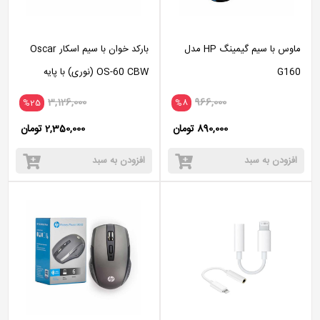
ماوس با سیم گیمینگ HP مدل
بارکد خوان با سیم اسکار Oscar
G160
OS-60 CBW (نوری) با پایه
نگهدارنده
3,126,000
966,000
%25
%8
890,000 تومان
2,350,000 تومان
افزودن به سبد
افزودن به سبد