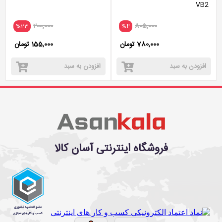
VB2
200,000
805,000
%23
%4
780,000 تومان
155,000 تومان
افزودن به سبد
افزودن به سبد
فروشگاه اینترنتی آسان کالا