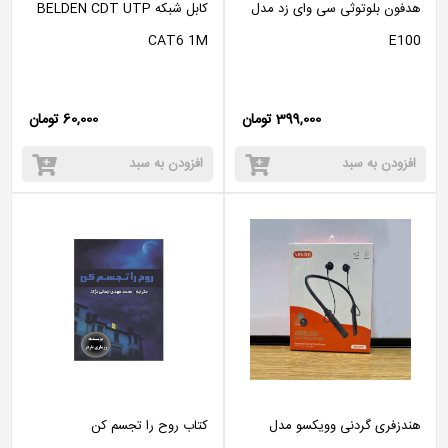
هدفون بلوتوثی سی وای زد مدل
کابل شبکه BELDEN CDT UTP
CAT6 1M
E100
399,000 تومان
60,000 تومان
افزودن به سبد
افزودن به سبد
هندزفری گردنی وویکسو مدل
کتاب روح را تجسم کن