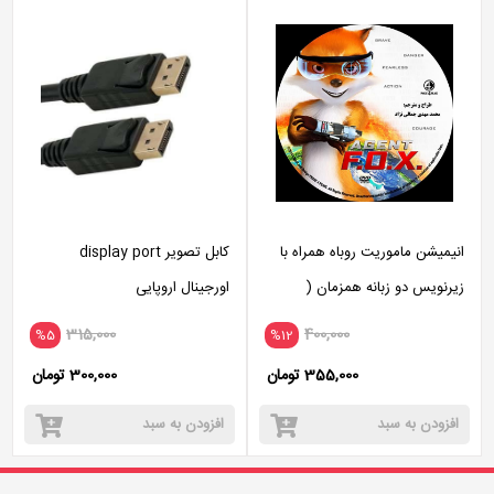
انیمیشن ماموریت روباه همراه با
کابل تصویر display port
زیرنویس دو زبانه همزمان (
اورجینال اروپایی
انگلیسی و فارسی )
315,000
400,000
%5
%12
355,000 تومان
300,000 تومان
افزودن به سبد
افزودن به سبد