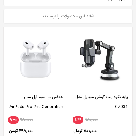
شاید این محصولات را بپسندید
پایه نگهدارنده گوشی موبایل مدل
هدفون بی سیم اپل مدل
AirPods Pro 2nd Generation
CZ031
همراه با محفظه شارژ
980,000
980,000
%50
%49
500,000 تومان
497,000 تومان