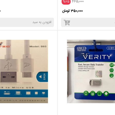
465,000
%25
350,000 تومان
0
افزودن به سبد