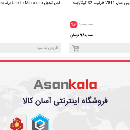
رفیت 32 گیگابایت
کابل تبدیل Usb to Micro usb برند Votec
1,000,000
%2
980,000 تومان
افزودن به سبد
فروشگاه اینترنتی آسان کالا