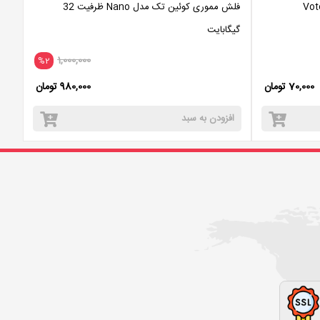
فلش مموری کوئین تک مدل Nano ظرفیت 32
گیگابایت
1,000,000
%2
70,000 تومان
980,000 تومان
افزودن به سبد