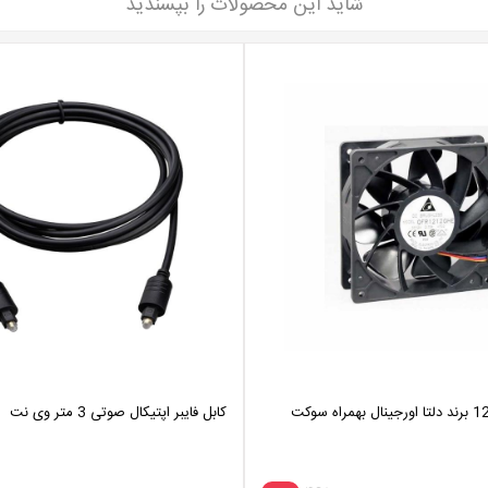
شاید این محصولات را بپسندید
فن ماینر 12در 12 برند دلتا اورجینال بهمراه سوکت
کابل فایبر اپتیکال صوتی 3 متر وی نت