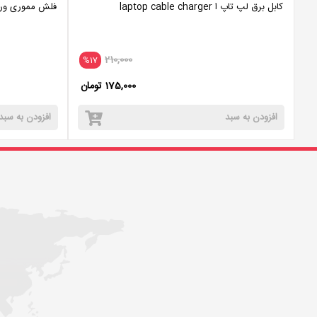
کابل برق لپ تاپ ا laptop cable charger
فلش مموری وریتی مدل V811 ظ
210,000
%17
175,000 تومان
افزودن به سبد
افزودن به سبد