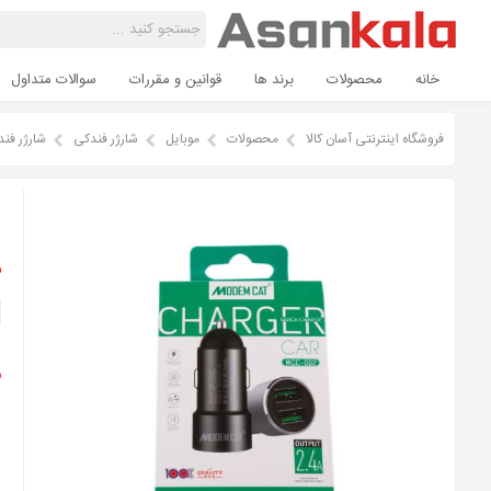
خانه
محصولات
برند ها
قوانین و مقررات
سوالات متداول
فروشگاه اینترنتی آسان کالا
محصولات
موبایل
شارژر فندکی
شارژر فندکی Modem cat م
ش
ن
م
و