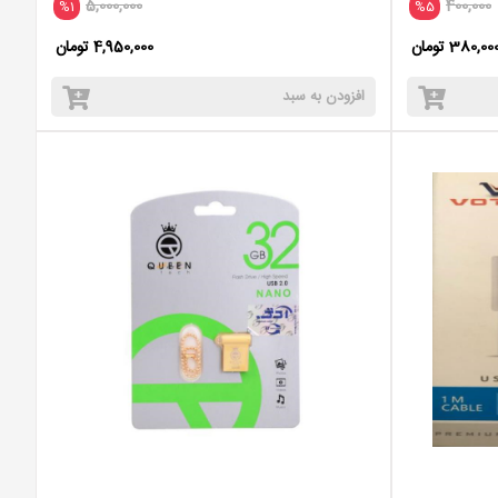
5,000,000
400,000
%1
%5
380,00 تومان
4,950,000 تومان
افزودن به سبد