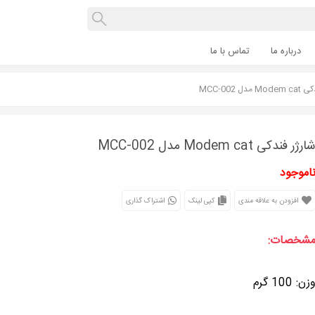
درباره ما
تماس با ما
دل MCC-002
ارژر فندکی Modem cat مدل MCC-002
اموجود
افزودن به علاقه مندی
کپی لینک
اشتراک گذاری
شخصات:
زن: 100 گرم