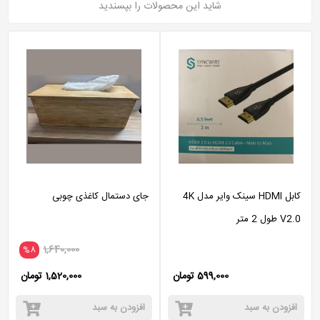
شاید این محصولات را بپسندید
کابل HDMI سینک وایر مدل 4K
جای دستمال کاغذی چوبی
V2.0 طول 2 متر
1,640,000
%8
599,000 تومان
1,520,000 تومان
افزودن به سبد
افزودن به سبد