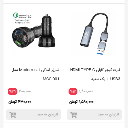
کارت کپچر کابلی HDMI TYPE-C
شارژر فندکی Modem cat مدل
+ USB3 پک سفید
MCC-001
600,000
1,800,000
%29
%12
1,590,000 تومان
430,000 تومان
افزودن به سبد
افزودن به سبد