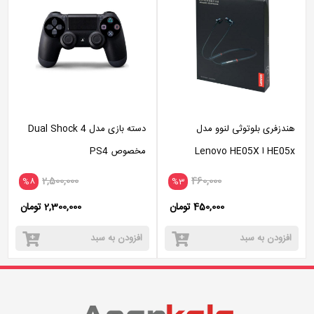
هندزفری بلوتوثی لنوو مدل
دسته بازی مدل Dual Shock 4
HE05x ا Lenovo HE05X
مخصوص PS4
Wireless Headset
2,500,000
460,000
%8
%3
450,000 تومان
2,300,000 تومان
افزودن به سبد
افزودن به سبد