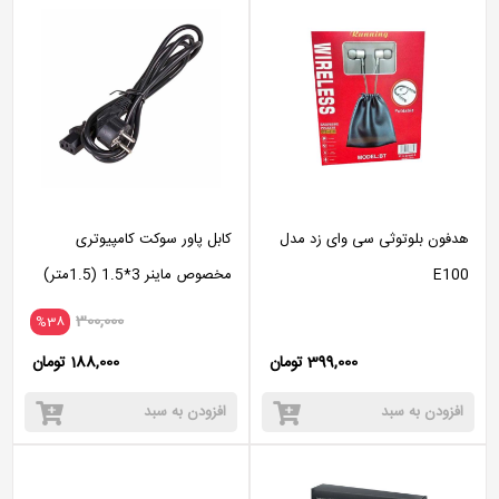
هدفون بلوتوثی سی وای زد مدل
کابل پاور سوکت کامپیوتری
E100
مخصوص ماینر 3*1.5 (1.5متر)
300,000
%38
399,000 تومان
188,000 تومان
افزودن به سبد
افزودن به سبد