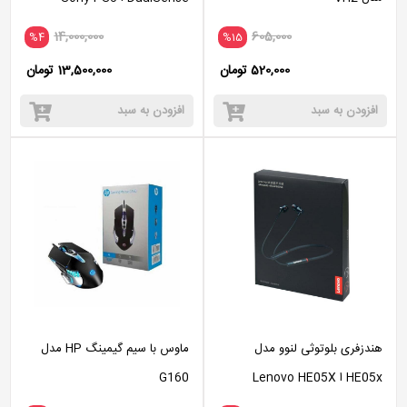
DualSense White
14,000,000
605,000
%4
%15
520,000 تومان
13,500,000 تومان
افزودن به سبد
افزودن به سبد
هندزفری بلوتوثی لنوو مدل
ماوس با سیم گیمینگ HP مدل
HE05x ا Lenovo HE05X
G160
Wireless Headset