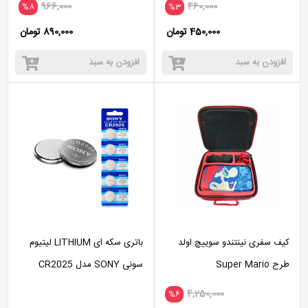
966,000
460,000
%8
%3
450,000 تومان
890,000 تومان
افزودن به سبد
افزودن به سبد
کیف سفری نینتندو سوییچ اولد
باتری سکه ای LITHIUM لیتیوم
طرح Super Mario
سونی SONY مدل CR2025
4,250,000
%6