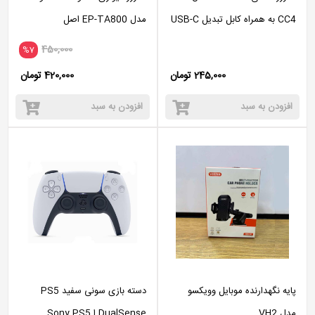
CC4 به همراه کابل تبدیل USB-C
مدل EP-TA800 اصل
/microUSB
450,000
%7
245,000 تومان
420,000 تومان
افزودن به سبد
افزودن به سبد
پایه نگهدارنده موبایل وویکسو
دسته بازی سونی سفید PS5
مدل VH2
DualSense ا Sony PS5