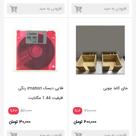
افزودن به سبد
افزودن به سبد
جای کاغذ چوبی
فلاپی دیسک imation رنگی
ظرفیت 1.44 مگابایت
52,000
710,000
%43
%16
600,000 تومان
30,000 تومان
افزودن به سبد
افزودن به سبد