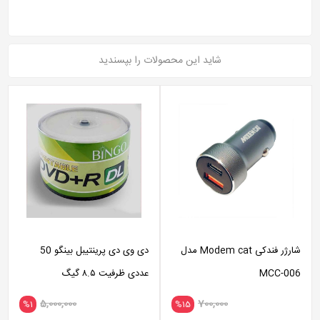
شاید این محصولات را بپسندید
شارژر فندکی Modem cat مدل
دی وی دی پرینتیبل بینگو 50
MCC-006
عددی ظرفیت ۸.۵ گیگ
5,000,000
700,000
%1
%15