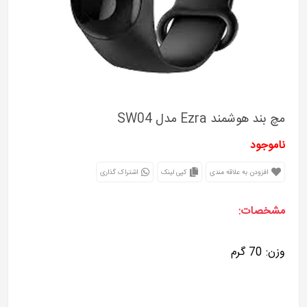
مچ بند هوشمند Ezra مدل SW04
ناموجود
افزودن به علاقه مندی
کپی لینک
اشتراک گذاری
مشخصات:
وزن: 70 گرم