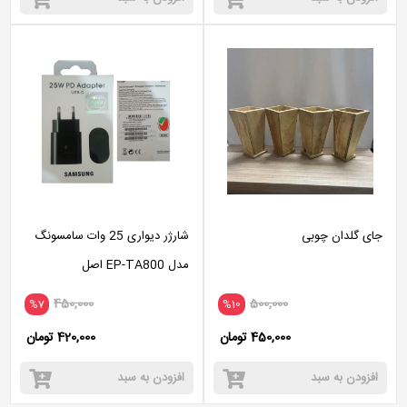
جای گلدان چوبی
شارژر دیواری 25 وات سامسونگ
مدل EP-TA800 اصل
450,000
500,000
%7
%10
450,000 تومان
420,000 تومان
افزودن به سبد
افزودن به سبد