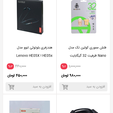
فلش مموری کوئین تک مدل
هندزفری بلوتوثی لنوو مدل
Nano ظرفیت 32 گیگابایت
HE05x ا Lenovo HE05X
Wireless Headset
460,000
1,000,000
%3
%2
980,000 تومان
450,000 تومان
افزودن به سبد
افزودن به سبد