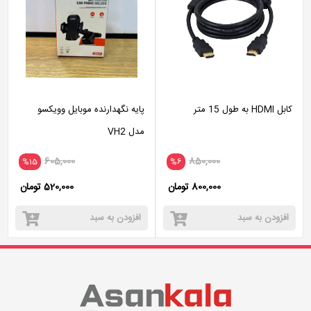
کابل HDMI به طول 15 متر
پایه نگهدارنده موبایل وویکسو
مدل VH2
605,000
850,000
%15
%6
800,000 تومان
520,000 تومان
افزودن به سبد
افزودن به سبد