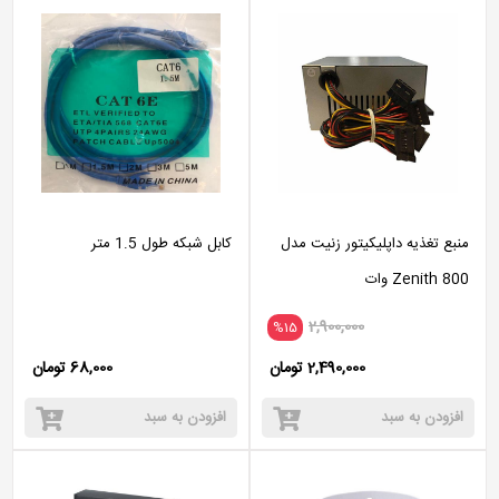
منبع تغذیه داپلیکیتور زنیت مدل
کابل شبکه طول 1.5 متر
Zenith 800 وات
2,900,000
%15
2,490,000 تومان
68,000 تومان
افزودن به سبد
افزودن به سبد