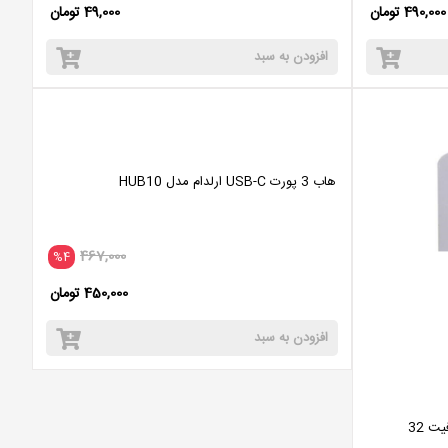
490,000 تومان
49,000 تومان
افزودن به سبد
هاب 3 پورت USB-C ارلدام مدل HUB10
467,000
%4
450,000 تومان
افزودن به سبد
فلش مموری کوئین تک مدل Nano ظرفیت 32