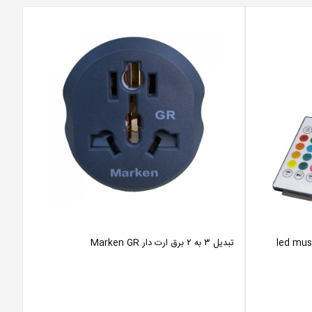
شمند و اسپیکر بلوتوثی مدل led music
تبدیل ۳ به ۲ برق ارت دار Marken GR