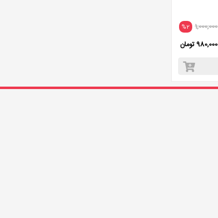
1,000,000
%2
980,000 تومان