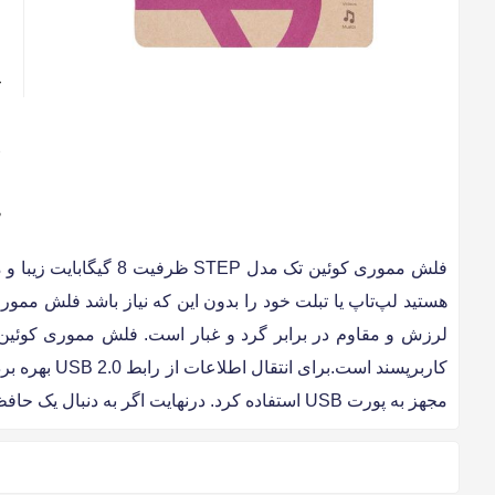
و
ج
ر
ظ
لرزش و مقاوم در برابر گرد و غبار است. فلش مموری کوئین تک مدل STEP به شکلی فشرده طراحی شده، که مفهوم زیبایی آن را نشان می‌دهد
کاربرپسند 
مجهز به پورت USB استفاده کرد. درنهایت اگر به دنبال یک حافظه‌ی امن و مطمئن برای انتقال اطلاعات با ارزش خود هستید فلش مموری کوئین تک مدل STEP انتخاب مناسبی است.