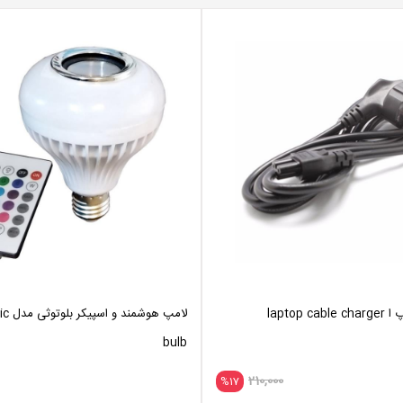
laptop 
لامپ هو
bulb
210,000
%17