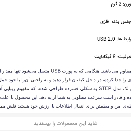
زن: 2 گرم
نس بدنه: فلزی
ابط ها: USB 2.0
رفیت: 8 گیگابایت
فلش مموری کوئین تک مدل STEP ظرفیت 8 گیگابایت زیبا و
. طراحی بدون قاب این
است.برای انتقال اطلاعات از رابط USB 2.0 بهره برده و قادر است سرعت مطلوبی به شما ارایه د
شاید این محصولات را بپسندید