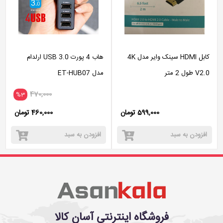
کابل HDMI سینک وایر مدل 4K
هاب 4 پورت USB 3.0 ارلدام
V2.0 طول 2 متر
مدل ET-HUB07
470,000
%3
599,000 تومان
460,000 تومان
افزودن به سبد
افزودن به سبد
فروشگاه اینترنتی آسان کالا