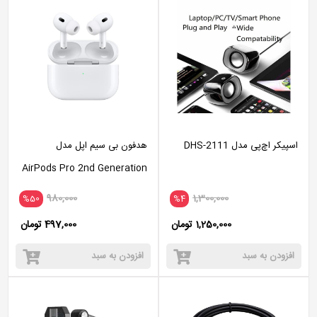
اسپیکر اچ‌پی مدل DHS-2111
هدفون بی سیم اپل مدل
AirPods Pro 2nd Generation
همراه با محفظه شارژ
980,000
1,300,000
%50
%4
1,250,000 تومان
497,000 تومان
افزودن به سبد
افزودن به سبد