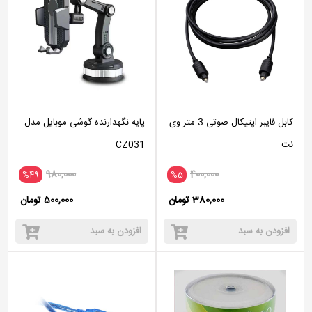
کابل فایبر اپتیکال صوتی 3 متر وی
پایه نگهدارنده گوشی موبایل مدل
نت
CZ031
980,000
400,000
%49
%5
380,000 تومان
500,000 تومان
افزودن به سبد
افزودن به سبد