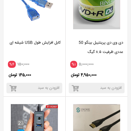
دی وی دی پرینتیبل بینگو 50
کابل افزایش طول USB شیشه ای
عددی ظرفیت ۸.۵ گیگ
150,000
5,000,000
%4
%1
4,950,000 تومان
145,000 تومان
افزودن به سبد
افزودن به سبد