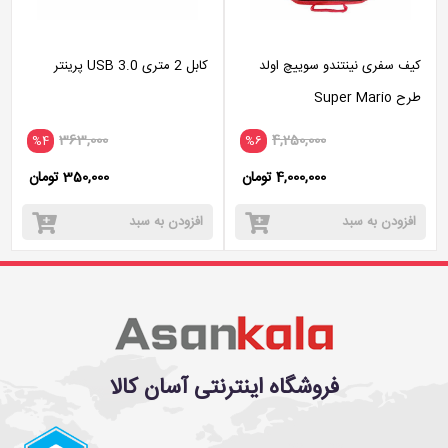
کیف سفری نینتندو سوییچ اولد
کابل 2 متری USB 3.0 پرینتر
طرح Super Mario
363,000
4,250,000
%4
%6
4,000,000 تومان
350,000 تومان
افزودن به سبد
افزودن به سبد
فروشگاه اینترنتی آسان کالا