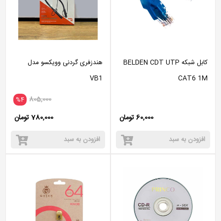
کابل شبکه BELDEN CDT UTP
هندزفری گردنی وویکسو مدل
VB1
CAT6 1M
805,000
%4
60,000 تومان
780,000 تومان
افزودن به سبد
افزودن به سبد