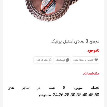
مجمع 8 عددی استیل یونیک
ناموجود
افزودن به علاقه مندی
کپی لینک
اشتراک گذاری
مشخصات:
تعداد سینی: 8 عدد در سایز های
24،26،28،30،35،40،45،50 سانتیمتر