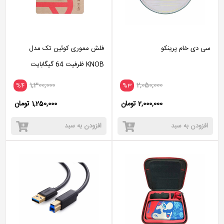
سی دی خام پرینکو
فلش مموری کوئین تک مدل
KNOB ظرفیت 64 گیگابایت
1,300,000
2,050,000
%4
%3
2,000,000 تومان
1,250,000 تومان
افزودن به سبد
افزودن به سبد