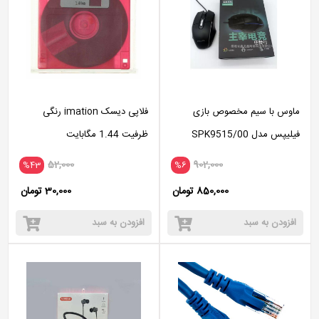
ماوس با سیم مخصوص بازی
فلاپی دیسک imation رنگی
فیلیپس مدل SPK9515/00
ظرفیت 1.44 مگابایت
RGB
52,000
902,000
%43
%6
850,000 تومان
30,000 تومان
افزودن به سبد
افزودن به سبد