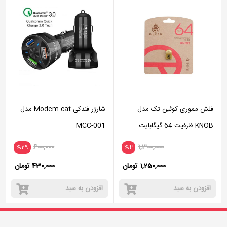
فلش مموری کوئین تک مدل
شارژر فندکی Modem cat مدل
KNOB ظرفیت 64 گیگابایت
MCC-001
600,000
1,300,000
%29
%4
1,250,000 تومان
430,000 تومان
افزودن به سبد
افزودن به سبد