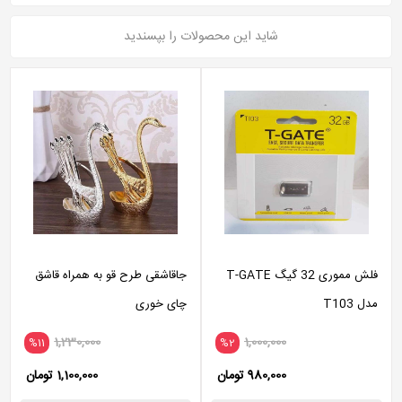
شاید این محصولات را بپسندید
فلش مموری 32 گیگ T-GATE
جاقاشقی طرح قو به همراه قاشق
مدل T103
چای خوری
1,230,000
1,000,000
%11
%2
980,000 تومان
1,100,000 تومان