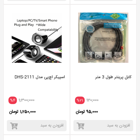
کابل پرینتر طول 3 متر
اسپیکر اچ‌پی مدل DHS-2111
1,300,000
120,000
%4
%21
95,000 تومان
1,250,000 تومان
افزودن به سبد
افزودن به سبد