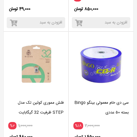
850,000 تومان
49,000 تومان
افزودن به سبد
افزودن به سبد
سی دی خام معمولی بینگو Bingo
فلش مموری کوئین تک مدل
بسته ۵۰ عددی
STEP ظرفیت 32 گیگابایت
1,000,000
2,000,000
%2
%18
1,650,000 تومان
980,000 تومان