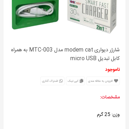
شارژر دیواری modem cat مدل MTC-003 به همراه
کابل تبدیل micro USB
ناموجود
افزودن به علاقه مندی
کپی لینک
اشتراک گذاری
مشخصات:
وزن: 25 گرم