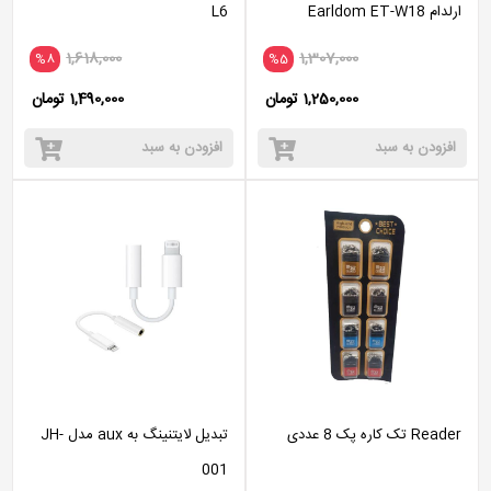
ارلدام Earldom ET-W18
L6
Type-C Hub 4K HD
1,618,000
1,307,000
%8
%5
1,250,000 تومان
1,490,000 تومان
افزودن به سبد
افزودن به سبد
Reader تک کاره پک 8 عددی
تبدیل لایتنینگ به aux مدل JH-
001