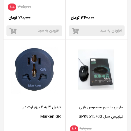
305,000
%5
340,000 تومان
290,000 تومان
افزودن به سبد
افزودن به سبد
ماوس با سیم مخصوص بازی
تبدیل ۳ به ۲ برق ارت دار
فیلیپس مدل SPK9515/00
Marken GR
RGB
902,000
%6