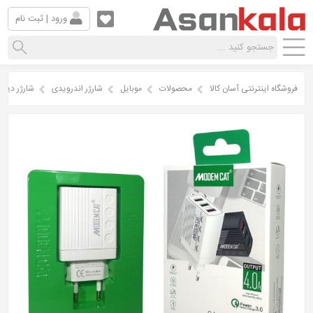
ورود | ثبت نام
فروشگاه اینترنتی آسان کالا
محصولات
موبایل
شارژر اندرویدی
شارژر دیواری modem cat مدل MTC-003 به همراه کابل 