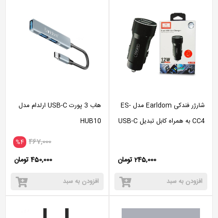
شارژر فندکی Earldom مدل ES-
هاب 3 پورت USB-C ارلدام مدل
CC4 به همراه کابل تبدیل USB-C
HUB10
/microUSB
467,000
%4
245,000 تومان
450,000 تومان
افزودن به سبد
افزودن به سبد