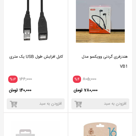
هندزفری گردنی وویکسو مدل
کابل افزایش طول USB یک متری
VB1
166,000
805,000
%16
%4
780,000 تومان
140,000 تومان
افزودن به سبد
افزودن به سبد