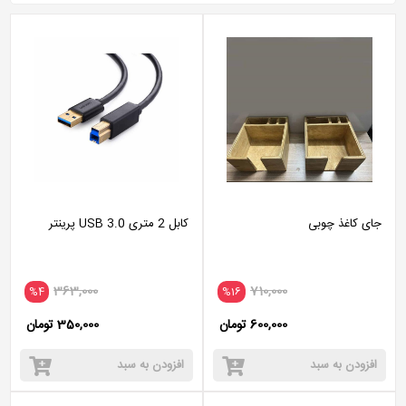
جای کاغذ چوبی
کابل 2 متری USB 3.0 پرینتر
363,000
710,000
%4
%16
600,000 تومان
350,000 تومان
افزودن به سبد
افزودن به سبد