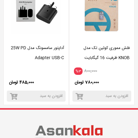
فلش مموری کوئین تک مدل
آداپتور سامسونگ مدل 25W PD
KNOB ظرفیت 16 گیگابایت
Adapter USB-C
800,000
%3
780,000 تومان
485,000 تومان
افزودن به سبد
افزودن به سبد