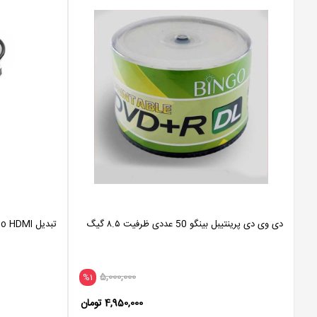
دی وی دی پرینتیبل بینگو 50 عددی ظرفیت ۸.۵ گیگ
تبدیل Type-C To HDMI مدل 8 کاره
5,000,000
%1
4,950,000 تومان