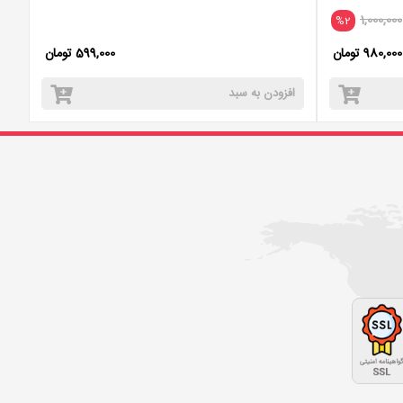
1,000,000
%2
980,000 تومان
599,000 تومان
افزودن به سبد