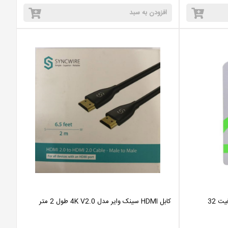
افزودن به سبد
فلش مموری کوئین تک مدل Nano ظرفیت 32
کابل HDMI سینک وایر مدل 4K V2.0 طول 2 متر