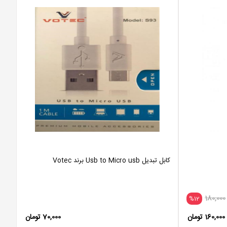
کابل تبدیل Usb to Micro usb برند Votec
180,000
%12
160,000 تومان
70,000 تومان