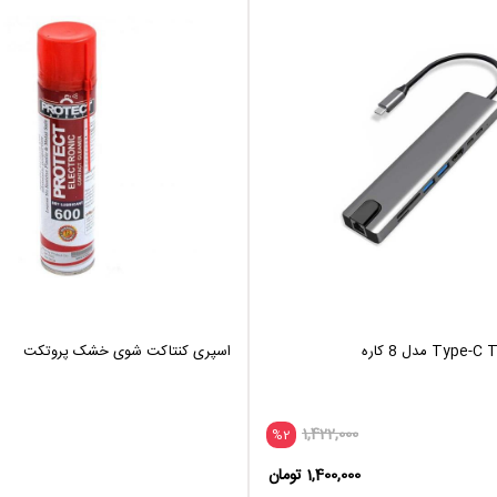
اسپری کنتاکت شوی خشک پروتکت
1,422,000
%2
1,400,000 تومان