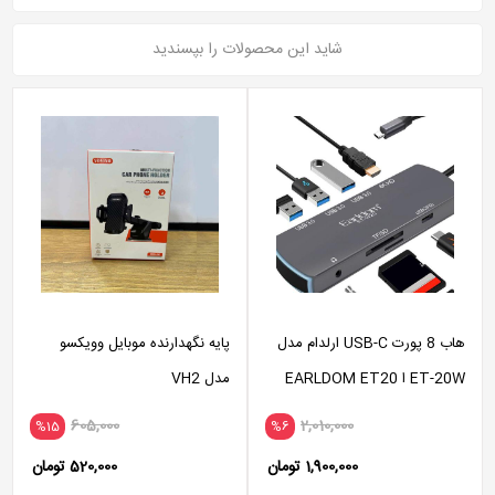
شاید این محصولات را بپسندید
هاب 8 پورت USB-C ارلدام مدل
پایه نگهدارنده موبایل وویکسو
ET-20W ا EARLDOM ET20
مدل VH2
605,000
2,010,000
%15
%6
1,900,000 تومان
520,000 تومان