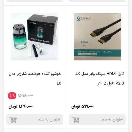
کابل HDMI سینک وایر مدل 4K
خوشبو کننده هوشمند شارژی مدل
V2.0 طول 2 متر
L6
1,618,000
%8
599,000 تومان
1,490,000 تومان
افزودن به سبد
افزودن به سبد