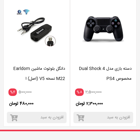
دسته بازی مدل Dual Shock 4
دانگل بلوتوث ماشین Earldom
مخصوص PS4
M22 نسخه V5 (اصل) ا
earldom m22 bluetooth
500,000
2,500,000
%4
%8
music receiver
2,300,000 تومان
480,000 تومان
افزودن به سبد
افزودن به سبد