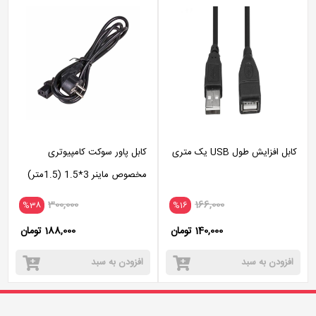
کابل افزایش طول USB یک متری
کابل پاور سوکت کامپیوتری
مخصوص ماینر 3*1.5 (1.5متر)
300,000
166,000
%38
%16
140,000 تومان
188,000 تومان
افزودن به سبد
افزودن به سبد