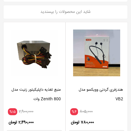
شاید این محصولات را بپسندید
هندزفری گردنی وویکسو مدل
منبع تغذیه داپلیکیتور زنیت مدل
VB2
Zenith 800 وات
2,900,000
805,000
%15
%4
780,000 تومان
2,490,000 تومان