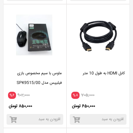
کابل HDMI به طول 10 متر
ماوس با سیم مخصوص بازی
فیلیپس مدل SPK9515/00
RGB
902,000
705,000
%6
%8
650,000 تومان
850,000 تومان
افزودن به سبد
افزودن به سبد