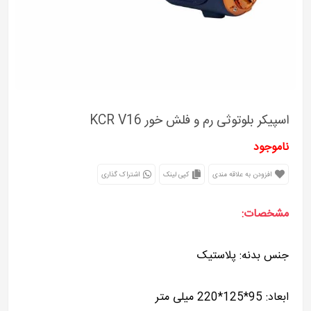
اسپیکر بلوتوثی رم و فلش خور KCR V16
ناموجود
افزودن به علاقه مندی
کپی لینک
اشتراک گذاری
مشخصات:
جنس بدنه: پلاستیک
ابعاد: 95*125*220 میلی متر