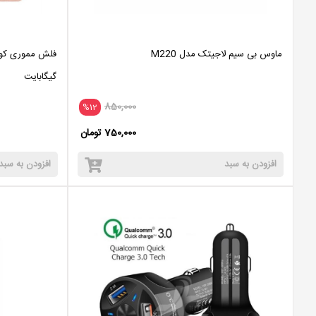
ماوس بی سیم لاجیتک مدل M220
گیگابایت
850,000
%12
750,000 تومان
افزودن به سبد
افزودن به سبد