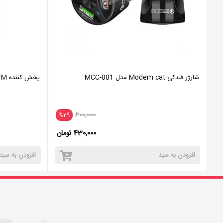
شارژر فندکی Modem cat مدل MCC-001
پخش کننده FM خودرو ارلدام مدل Et-M71
600,000
%29
430,000 تومان
افزودن به سبد
افزودن به سبد