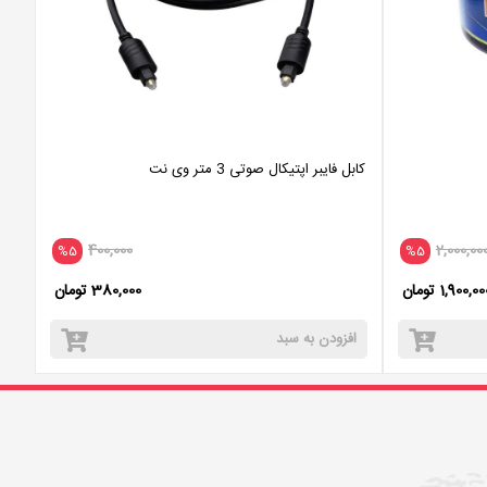
کابل فایبر اپتیکال صوتی 3 متر وی نت
400,000
2,000,00
%5
%5
1,900,0 تومان
380,000 تومان
افزودن به سبد