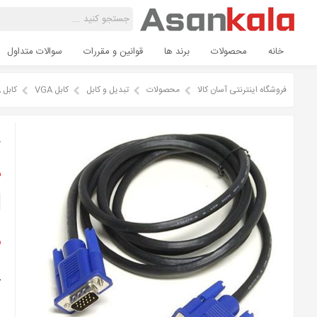
خانه
محصولات
برند ها
قوانین و مقررات
سوالات متداول
فروشگاه اینترنتی آسان کالا
محصولات
تبدیل و کابل
کابل VGA
کابل VGA طول ( 10 متر )
ک
ن
م
کا