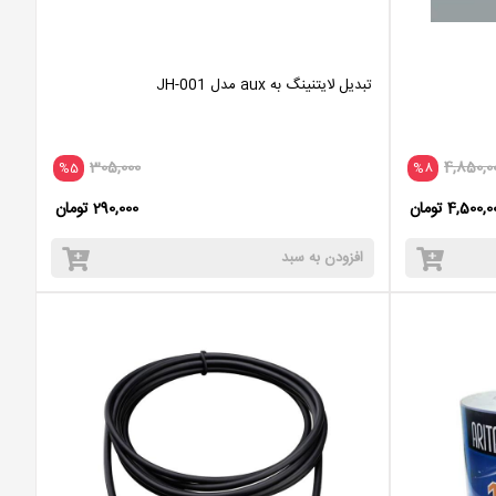
تبدیل لایتنینگ به aux مدل JH-001
305,000
4,850,0
%5
%8
4,500, تومان
290,000 تومان
افزودن به سبد