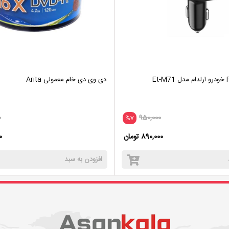
دی وی دی خام معمولی Arita
0
950,000
%7
890,000 تومان
00
افزودن به سبد