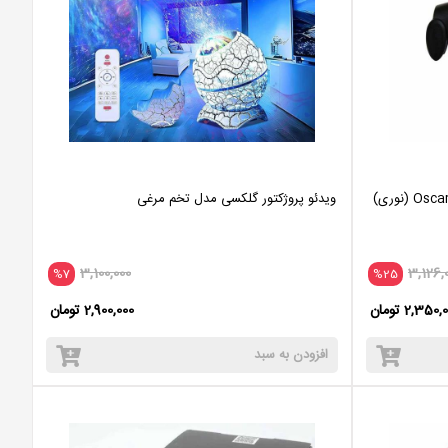
بارکد خوان با سیم اسکار Oscar OS-60 CBW (نوری)
ویدئو پروژکتور گلکسی مدل تخم مرغی
3,100,000
3,126,
%7
%25
2,350 تومان
2,900,000 تومان
افزودن به سبد