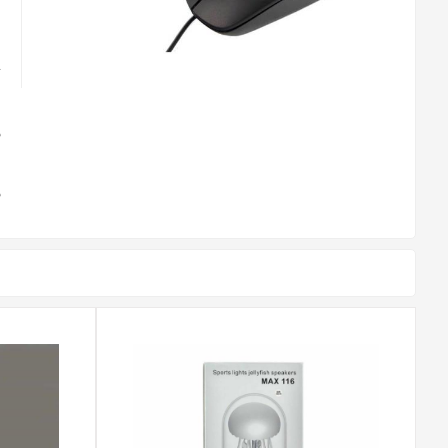
و
ت
ن
ن