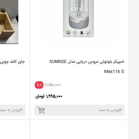
اسپیکر بلوتوثی عروس دریایی مدل SUNRISE
جای کاغذ چوبی
Max116 S
2,150,000
%8
1,995,000 تومان
افزودن به سبد
افزودن به سبد