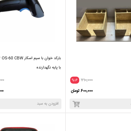
با پایه نگهدارنده
000
710,000
%16
600,000 تومان
,000
افزودن به سبد