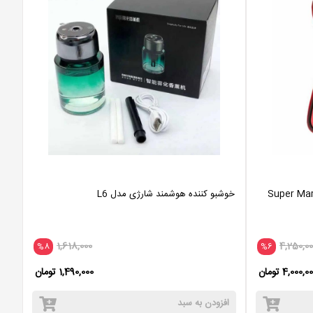
خوشبو کننده هوشمند شارژی مدل L6
1,618,000
4,250,00
%8
%6
4,000,0 تومان
1,490,000 تومان
افزودن به سبد