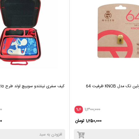
فلش مموری کوئین تک مدل KNOB ظرفیت 64
کیف سفری نینتندو سوییچ اولد طرح Super Mario
0
1,300,000
%4
1,250,000 تومان
00
افزودن به سبد